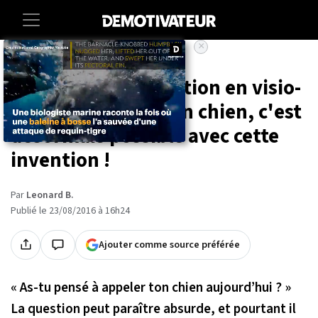
×
Accueil
High-tech
Animaux
Avoir une conversation en visio-
conference avec son chien, c'est
désormais possible avec cette
invention !
Par
Leonard B.
Publié le 23/08/2016 à 16h24
Ajouter comme source préférée
«
As-tu pensé à appeler ton chien aujourd’hui ?
»
La question peut paraître absurde, et pourtant il