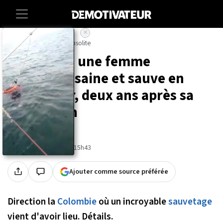
×
Accueil
Societe
Insolite
Colombie : une femme
retrouvée saine et sauve en
pleine mer, deux ans après sa
disparition
Par
Mathieu D'Hondt
Publié le 30/09/2020 à 15h43
Ajouter comme source préférée
Direction la
Colombie
où un incroyable
sauvetage
vient d'avoir lieu. Détails.