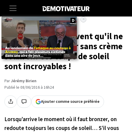
×
Accueil
Insolite
18 images qui prouvent qu'il ne
faut jamais bronzer sans crème
solaire... Ces coups de soleil
sont incroyables !
Par
Jérémy Birien
Publié le 08/06/2016 à 16h24
Ajouter comme source préférée
Lorsqu’arrive le moment où il faut bronzer, on
redoute toujours les coups de soleil… S’il vous