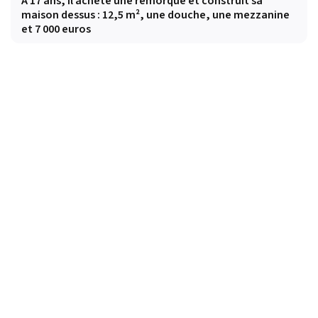
À 17 ans, il achète une remorque et construit sa
maison dessus : 12,5 m², une douche, une mezzanine
et 7 000 euros