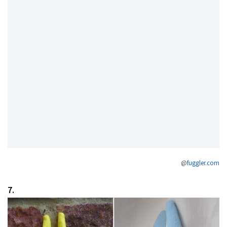
@
fuggler.com
7.