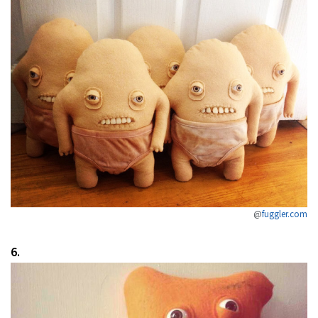
@
fuggler.com
6.