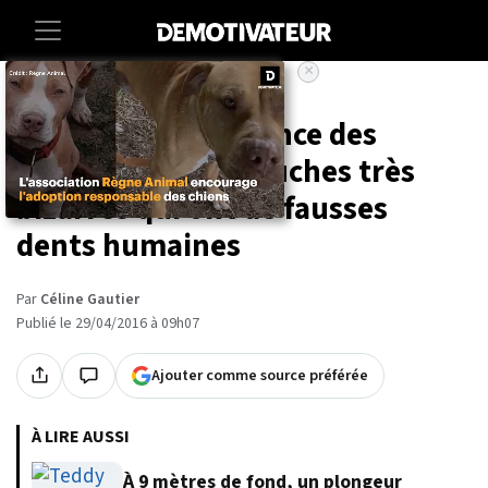
×
Accueil
Insolite
Faites la connaissance des
Fugglers... Ces peluches très
bizarres qui ont de fausses
dents humaines
Par
Céline Gautier
Publié le 29/04/2016 à 09h07
Ajouter comme source préférée
À LIRE AUSSI
À 9 mètres de fond, un plongeur