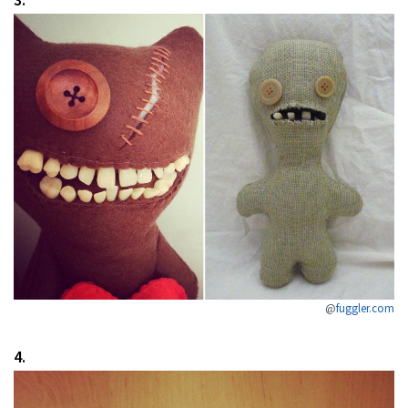
3.
@
fuggler.com
4.