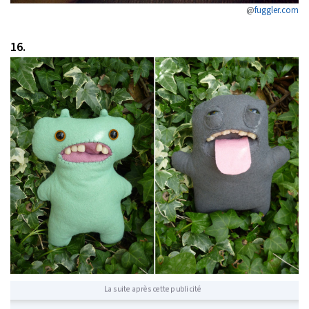
@
fuggler.com
16.
La suite après cette publicité