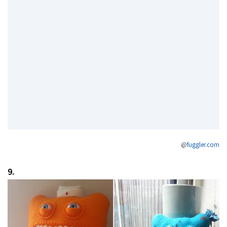
@
fuggler.com
9.