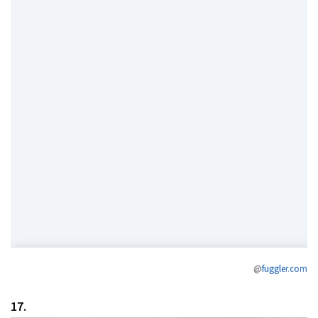
@
fuggler.com
17.