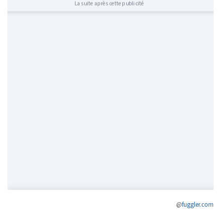
La suite après cette publicité
@
fuggler.com