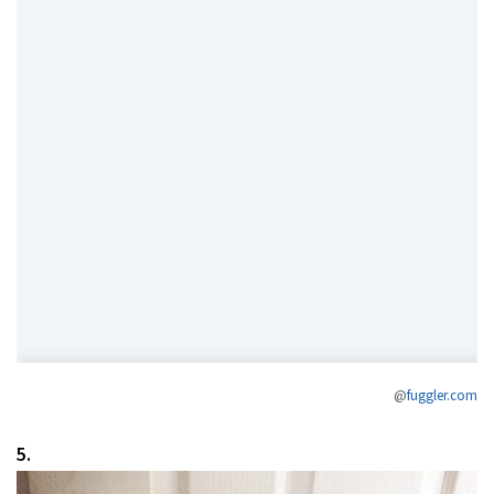
@
fuggler.com
5.