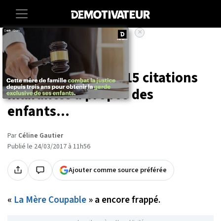
×
Accueil
Seules les mamans
comprendront ces 15 citations
hilarantes à propos des
enfants...
Par
Céline Gautier
Publié le 24/03/2017 à 11h56
Ajouter comme source préférée
«
La Mère Coupable
» a encore frappé.