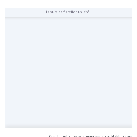
La suite après cette publicité
Crédit photo :
www.lamerecoupable.eklablog.com