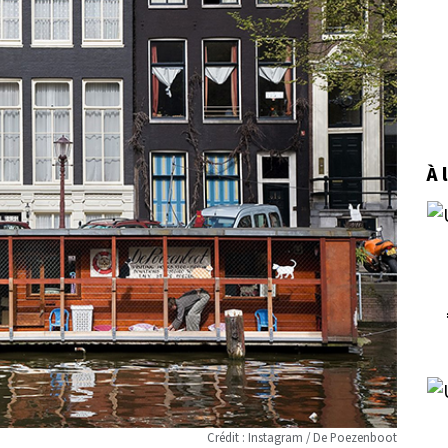
À 
Crédit : Instagram / De Poezenboot