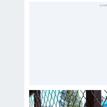
La suit