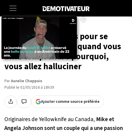
×
Accueil
Insolite
Il a fait 1400 bornes pour se
trouver un KFC ! Et quand vous
allez comprendre pourquoi,
vous allez halluciner
Par
Aurelie Chappuis
Publié le 02/05/2016 à 18h39
Ajouter comme source préférée
Originaires de Yellowknife au Canada,
Mike et
Angela Johnson sont un couple qui a une passion