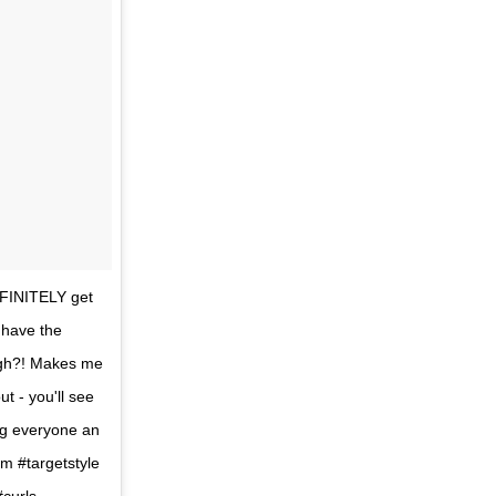
EFINITELY get
 have the
ough?! Makes me
ut - you'll see
g everyone an
im #targetstyle