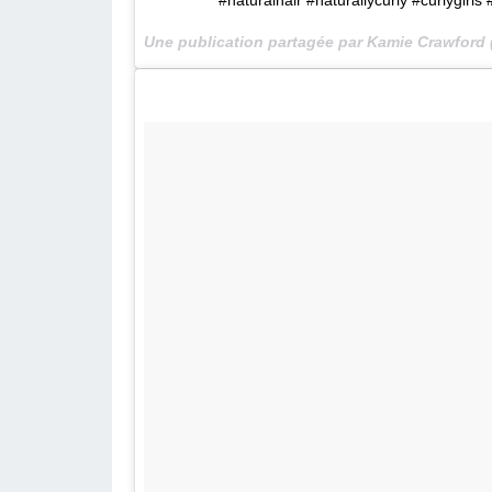
#naturalhair #naturallycurly #curlygirls 