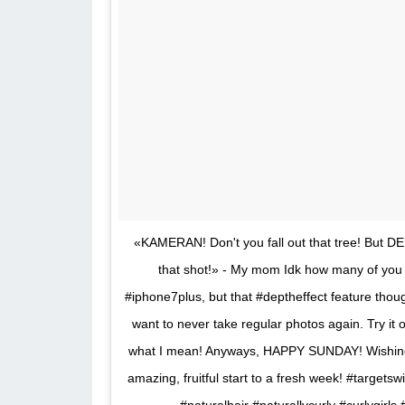
«KAMERAN! Don't you fall out that tree! But D
that shot!» - My mom Idk how many of you
#iphone7plus, but that #deptheffect feature th
want to never take regular photos again. Try it o
what I mean! Anyways, HAPPY SUNDAY! Wishin
amazing, fruitful start to a fresh week! #targetsw