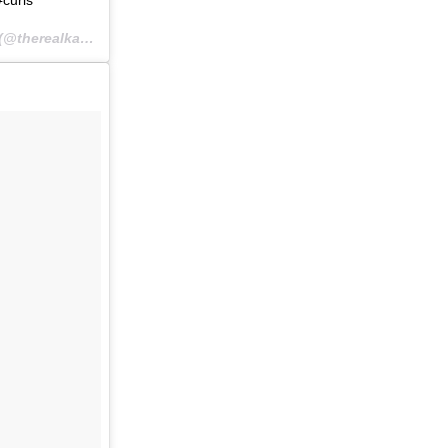
#curls
Une publication partagée par Kamie Crawford (@therealkamie) le
19 Mars 2017 à 11h17 PDT