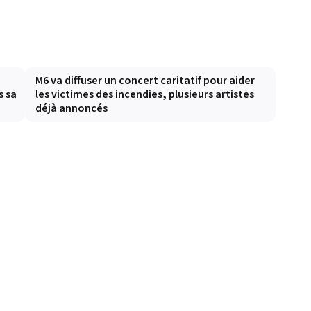
M6 va diffuser un concert caritatif pour aider
s sa
les victimes des incendies, plusieurs artistes
déjà annoncés