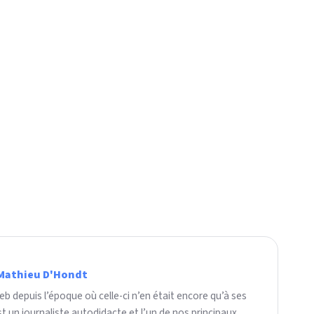
Mathieu D'Hondt
b depuis l’époque où celle-ci n’en était encore qu’à ses
t un journaliste autodidacte et l’un de nos principaux