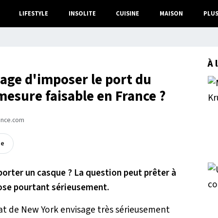
LIFESTYLE
INSOLITE
CUISINE
MAISON
PLU
À 
sage d'imposer le port du
mesure faisable en France ?
ance.com
ée
porter un casque ? La question peut prêter à
pose pourtant sérieusement.
tat de New York envisage très sérieusement