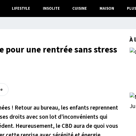
LIFESTYLE
INSOLITE
CUISINE
MAISON
PLU
À 
le pour une rentrée sans stress
ée
nées ! Retour au bureau, les enfants reprennent
 ses droits avec son lot d’inconvénients qui
édent. Heureusement, le CBD aura de quoi vous
r cette reprise avec sérénité et énergie.