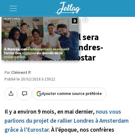
×
Accueil
Voyage
À partir du 4 avril, il sera
possible de faire Londres-
Amsterdam en Eurostar
Par
Clément P.
Publié le 20/02/2018 à 15h22
Ajouter comme source préférée
Il y a environ 9 mois, en mai dernier,
nous vous
parlions du projet de rallier Londres à Amsterdam
grâce à l’Eurostar.
À l’époque, nos confrères