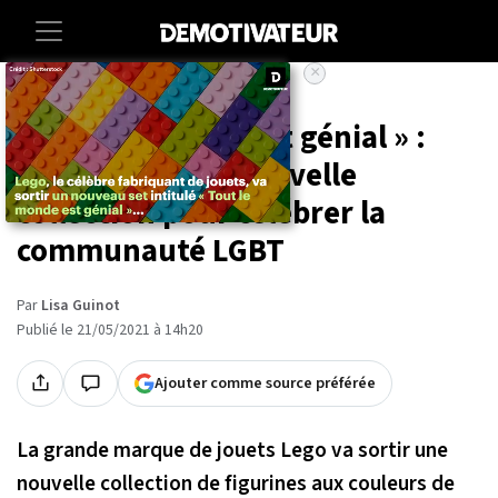
×
Accueil
Societe
« Tout le monde est génial » :
Lego lance une nouvelle
collection pour célébrer la
communauté LGBT
Par
Lisa Guinot
Publié le 21/05/2021 à 14h20
Ajouter comme source préférée
La grande marque de jouets Lego va sortir une
nouvelle collection de figurines aux couleurs de