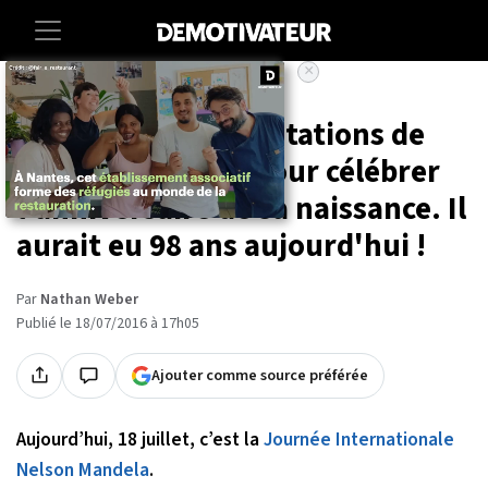
×
Accueil
Societe
Culture
Les 14 plus belles citations de
Nelson Mandela, pour célébrer
l'anniversaire de sa naissance. Il
aurait eu 98 ans aujourd'hui !
Par
Nathan Weber
Publié le 18/07/2016 à 17h05
Ajouter comme source préférée
Aujourd’hui, 18 juillet, c’est la
Journée Internationale
Nelson Mandela
.