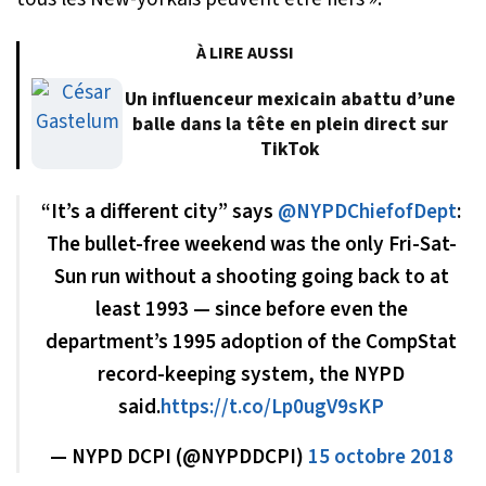
À LIRE AUSSI
Un influenceur mexicain abattu d’une
balle dans la tête en plein direct sur
TikTok
“It’s a different city” says
@NYPDChiefofDept
:
The bullet-free weekend was the only Fri-Sat-
Sun run without a shooting going back to at
least 1993 — since before even the
department’s 1995 adoption of the CompStat
record-keeping system, the NYPD
said.
https://t.co/Lp0ugV9sKP
— NYPD DCPI (@NYPDDCPI)
15 octobre 2018