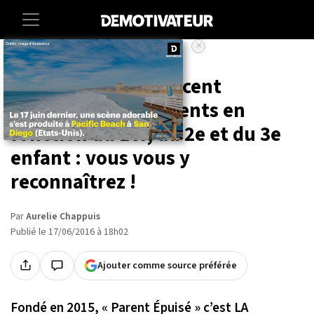
×
Accueil
Insolite
10 images qui retracent
l'évolution des parents en
fonction du 1er, du 2e et du 3e
enfant : vous vous y
reconnaîtrez !
Par
Aurelie Chappuis
Publié le 17/06/2016 à 18h02
Ajouter comme source préférée
Fondé en 2015, « Parent Épuisé » c’est LA