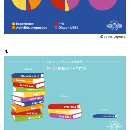
@parentépuisé
4.