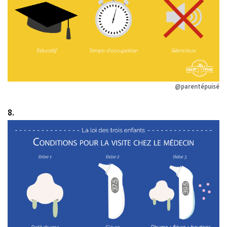
@parentépuisé
8.