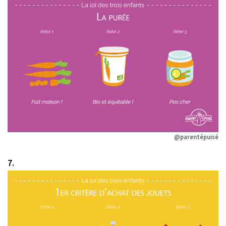
@parentépuisé
7.