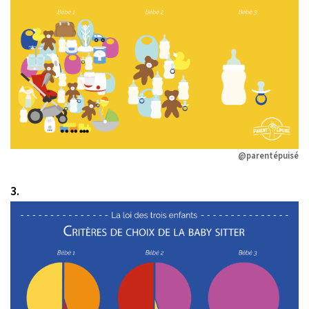
@parentépuisé
3.