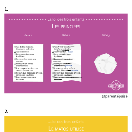
1.
@parentépuisé
2.