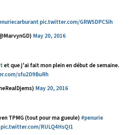
enuriecarburant
pic.twitter.com/GRWSDPC5ih
 (@MarvynGD)
May 20, 2016
nt
et que j'ai fait mon plein en début de semaine.
ter.com/sfu2D9BuRh
heRealDjems)
May 20, 2016
oyen TPMG (tout pour ma gueule)
#penurie
pic.twitter.com/RULQ4HsQI1