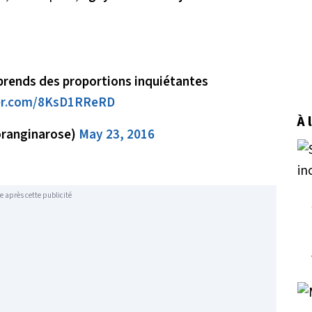
rends des proportions inquiétantes
ter.com/8KsD1RReRD
À 
ranginarose)
May 23, 2016
e après cette publicité