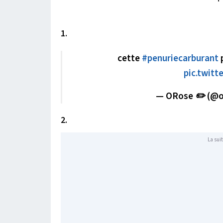
1.
cette
#penuriecarburant
p
pic.twit
— ORose ✏️ (@o
2.
La suit