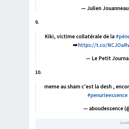
— Julien Jouanneau
9.
Kiki, victime collatérale de la
#pénu
➡
https://t.co/NCJOa
— Le Petit Journa
10.
meme au sham c'est la desh , enco
#penurieessence
— aboudessence (
La suit