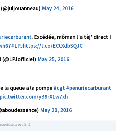
 (@juljouanneau)
May 24, 2016
riecarburant
. Excédée, môman l'a tèj' direct !
Rwh67
#LPJ
https://t.co/ECtXdbSQJC
l (@LPJofficiel)
May 25, 2016
re la queue a la pompe
#cgt
#penuriecarburant
pic.twitter.com/y38rX1w7xh
@aboudessence)
May 20, 2016
e après cette publicité