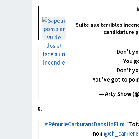
À
Suite aux terribles incen
candidature p
Don't yo
You g
Don't yo
You've got to pom
— Arty Show (
8.
#PénurieCarburantDansUnFilm
"Tota
non
@ch_carriere