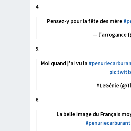
4.
Pensez-y pour la fête des mère
#p
— l'arrogance
5.
Moi quand j'ai vu la
#penuriecarbura
pic.twit
— #LeGénie (@T
6.
La belle image du Français m
#penuriecarburant