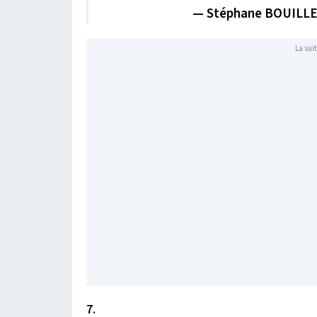
— Stéphane BOUILL
La suit
7.