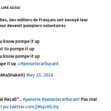
 LIRE AUSSI
dies, des milliers de Français ont envoyé leur
our devenir pompiers volontaires
u know pompe it up
ot to pompe it up
u know pompe it up
pe it up ♫
#penuriecarburant
@AhaShakeH)
May 23, 2016
l Recall"...
#penurie
#penuriecarburant
Pas mal
!
pic.twitter.com/jMsjvKlcXq