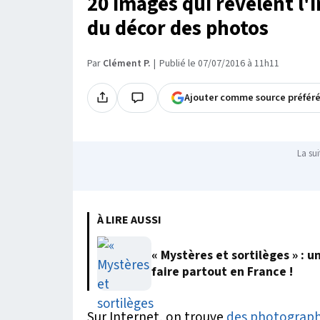
20 images qui révèlent l'i
du décor des photos
Par
Clément P.
Publié le 07/07/2016 à 11h11
Ajouter comme source préfér
La sui
À LIRE AUSSI
« Mystères et sortilèges » : u
faire partout en France !
Sur Internet, on trouve
des photographi