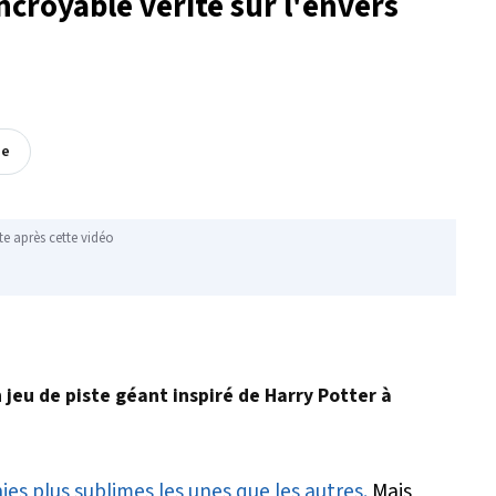
ncroyable vérité sur l'envers
ée
te après cette vidéo
n jeu de piste géant inspiré de Harry Potter à
es plus sublimes les unes que les autres.
Mais