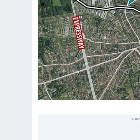
La suit