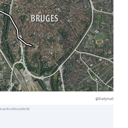
@Dailymail
e après cette publicité