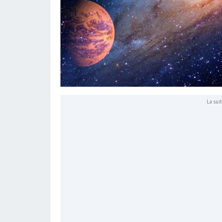
La suit