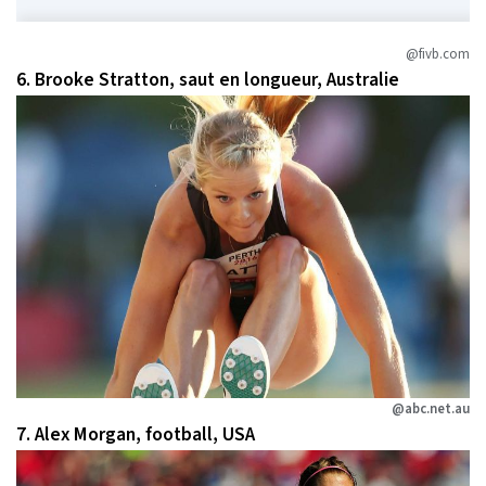
@fivb.com
6. Brooke Stratton, saut en longueur, Australie
@abc.net.au
7. Alex Morgan, football, USA