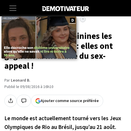
×
Accueil
Sport
Ces 15 athlètes féminines les
plus canons des JO : elles ont
gagné... la médaille du sex-
appeal !
Par
Leonard B.
Publié le 09/08/2016 à 16h10
Ajouter comme source préférée
Le monde est actuellement tourné vers les Jeux
Olympiques de Rio au Brésil, jusqu’au 21 août.