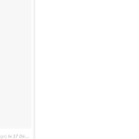
ego)
le
17 Déc. 2015 à 14h22 PST