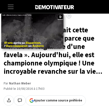
×
Accueil
Societe
Sport
Il y a 4 ans, on traitait cette
athlète de « singe » parce que
« noire et originaire d'une
favela ». Aujourd'hui, elle est
championne olympique ! Une
incroyable revanche sur la vie...
Par
Nathan Weber
Publié le 10/08/2016 à 17h03
Ajouter comme source préférée