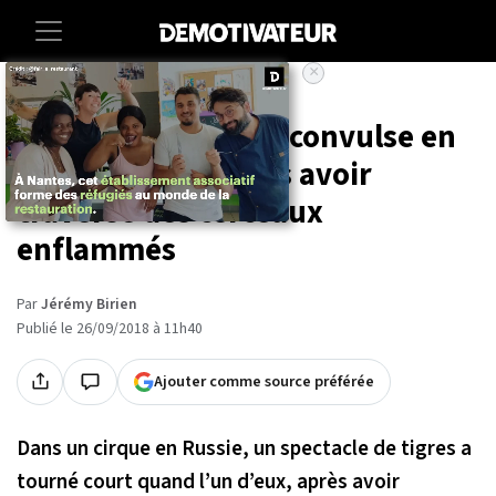
×
Accueil
Societe
Animaux
En Russie, un tigre convulse en
plein numéro après avoir
traversé des cerceaux
enflammés
Par
Jérémy Birien
Publié le 26/09/2018 à 11h40
Ajouter comme source préférée
Dans un cirque en Russie, un spectacle de tigres a
tourné court quand l’un d’eux, après avoir