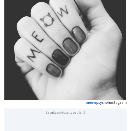
meowpsycho
/instagram
La suite après cette publicité