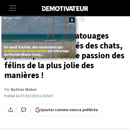
×
Accueil
Lifestyle
Culture
Animaux
Voici 25 adorables tatouages
minimalistes inspirés des chats,
pour exprimer votre passion des
félins de la plus jolie des
manières !
Par
Nathan Weber
Publié le 07/10/2016 à 01h47
Ajouter comme source préférée