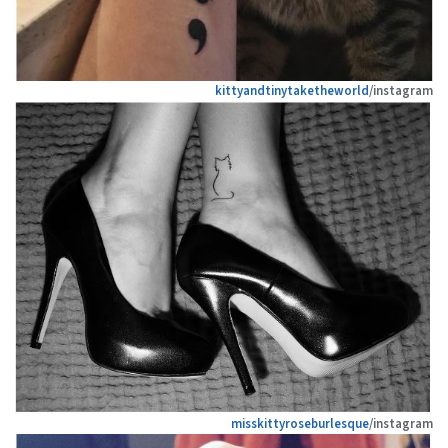
kittyandtinytaketheworld
/instagram
misskittyroseburlesque
/instagram