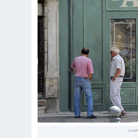
La suit