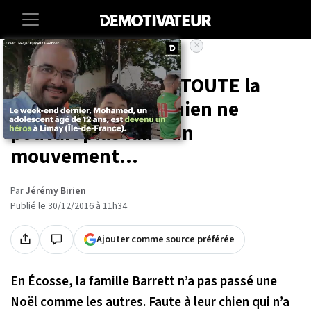
×
Accueil
Insolite
Après avoir mangé TOUTE la
dinde de Noël, ce chien ne
pouvait plus faire un
mouvement...
Par
Jérémy Birien
Publié le 30/12/2016 à 11h34
Ajouter comme source préférée
En Écosse, la famille Barrett n’a pas passé une
Noël comme les autres. Faute à leur chien qui n’a