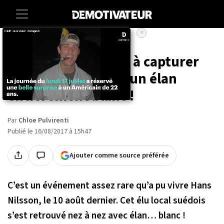
×
Accueil
Societe
Animaux
Un homme a réussi à capturer
des images rares d'un élan
entièrement blanc !
Par
Chloe Pulvirenti
Publié le 16/08/2017 à 15h47
Ajouter comme source préférée
C’est un événement assez rare qu’a pu vivre Hans
Nilsson, le 10 août dernier. Cet élu local suédois
s’est retrouvé nez à nez avec élan… blanc !