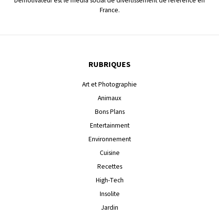
Demotivateur est le média social de divertissement de référence en
France.
RUBRIQUES
Art et Photographie
Animaux
Bons Plans
Entertainment
Environnement
Cuisine
Recettes
High-Tech
Insolite
Jardin