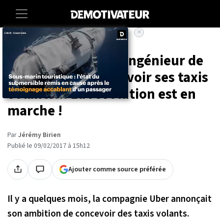
×
Accueil
High-tech
Uber débauche un ingénieur de
la NASA pour concevoir ses taxis
volants... La révolution est en
marche !
Par
Jérémy Birien
Publié le 09/02/2017 à 15h12
Ajouter comme source préférée
Il y a quelques mois, la compagnie Uber annonçait
son ambition de concevoir des taxis volants.