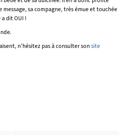
bébé et de sa dulcinée. Il en a donc profité
le message, sa compagne, très émue et touchée
 a dit OUI !
onde.
aisent, n’hésitez pas à consulter son
site