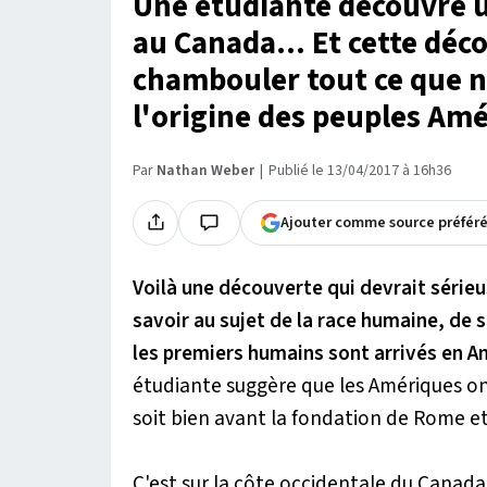
Une étudiante découvre un
au Canada... Et cette déc
chambouler tout ce que n
l'origine des peuples Am
Par
Nathan Weber
Publié le 13/04/2017 à 16h36
Ajouter comme source préfér
Voilà une découverte qui devrait série
savoir au sujet de la race humaine, de 
les premiers humains sont arrivés en A
étudiante suggère que les Amériques on
soit bien avant la fondation de Rome e
C'est sur la côte occidentale du Canad