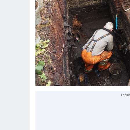
La suit