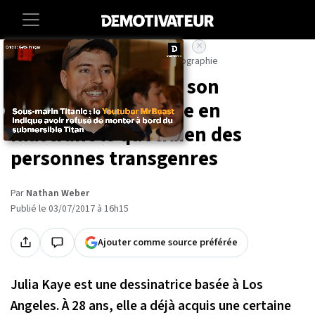
×
Accueil
Societe
Lifestyle
Art-photographie
Une artiste raconte son
changement de sexe en
illustrant le quotidien des
personnes transgenres
Par
Nathan Weber
Publié le 03/07/2017 à 16h15
Ajouter comme source préférée
Julia Kaye est une dessinatrice basée à Los
Angeles. À 28 ans, elle a déjà acquis une certaine