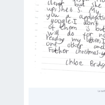
La suit