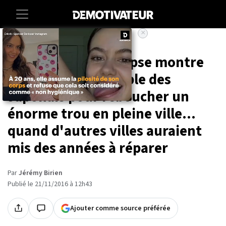
×
Accueil
Societe
Cette vidéo time-lapse montre
l'efficacité incroyable des
Japonais pour reboucher un
énorme trou en pleine ville...
quand d'autres villes auraient
mis des années à réparer
Par
Jérémy Birien
Publié le 21/11/2016 à 12h43
Ajouter comme source préférée