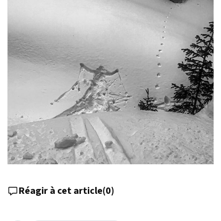
Réagir à cet article
(
0
)