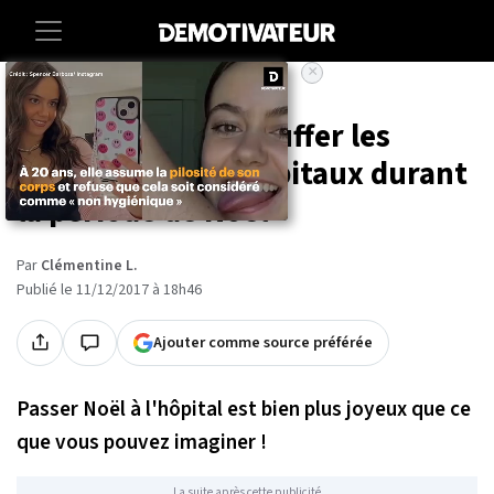
×
Accueil
Maison
10 façons de réchauffer les
coeurs dans les hôpitaux durant
la période de Noël
Par
Clémentine L.
Publié le 11/12/2017 à 18h46
Ajouter comme source préférée
Passer Noël à l'hôpital est bien plus joyeux que ce
que vous pouvez imaginer !
La suite après cette publicité