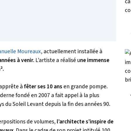
nuelle Moureaux
, actuellement installée à
années à venir.
L’artiste a réalisé u
ne immense
².
apprête à
fêter ses 10 ans
en grande pompe.
derne fondé en 2007 a fait appel à la plus
ys du Soleil Levant depuis la fin des années 90.
erpositions de volumes,
l’architecte s’inspire de
avaux.
Dans le cadre de son projet intitulé
100