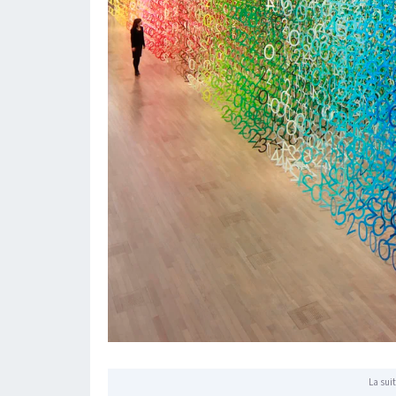
La suit