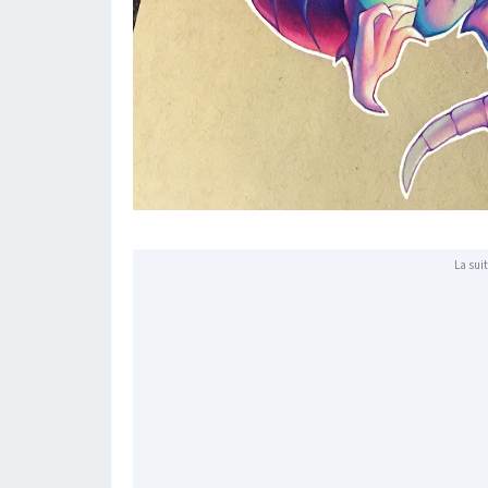
La suit