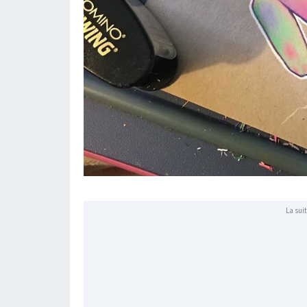
La suit