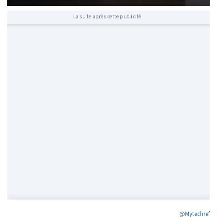
La suite après cette publicité
@
Mytechref