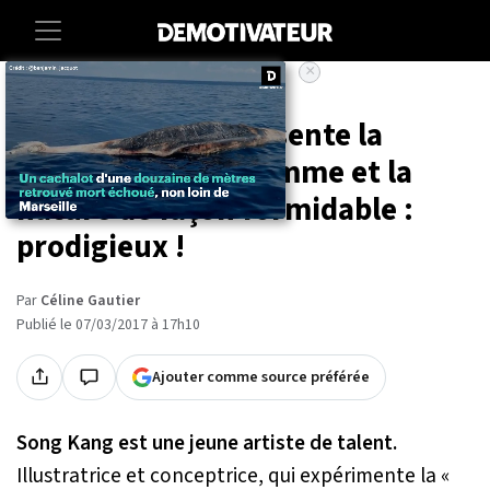
×
Accueil
Maison
Cette artiste représente la
relation entre l'homme et la
nature de façon formidable :
prodigieux !
Par
Céline Gautier
Publié le 07/03/2017 à 17h10
Ajouter comme source préférée
Song Kang est une jeune artiste de talent.
Illustratrice et conceptrice, qui expérimente la «