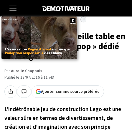
×
Accueil
Maison
Transformez une vieille table en
un plateau de jeu « pop » dédié
aux Lego !
Par
Aurelie Chappuis
Publié le 18/07/2016 à 11h43
Ajouter comme source préférée
L’indétrônable jeu de construction Lego est une
valeur sûre en termes de divertissement, de
création et d’imagination avec son principe