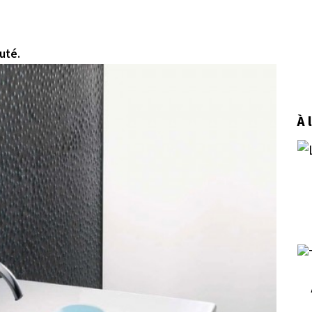
uté.
À 