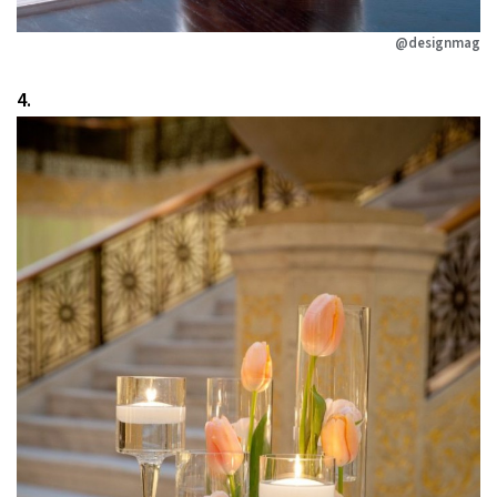
@designmag
4.