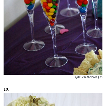
@trucsetbricolages
10.