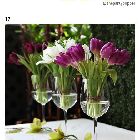
@thepartypopper
17.