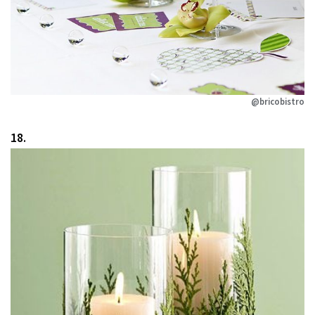
@bricobistro
18.