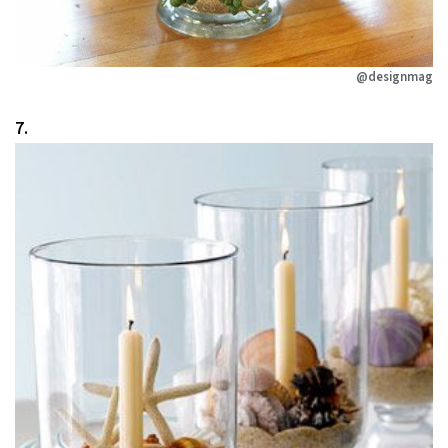
@designmag
7.