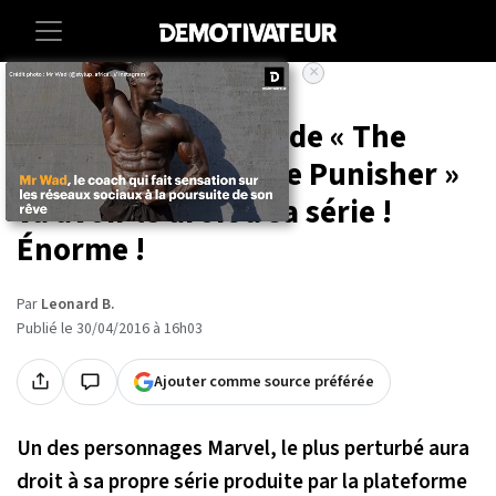
×
Accueil
Entertainment
Joué par un acteur de « The
Walking Dead », « Le Punisher »
va avoir le droit à sa série !
Énorme !
Par
Leonard B.
Publié le 30/04/2016 à 16h03
Ajouter comme source préférée
Un des personnages Marvel, le plus perturbé aura
droit à sa propre série produite par la plateforme