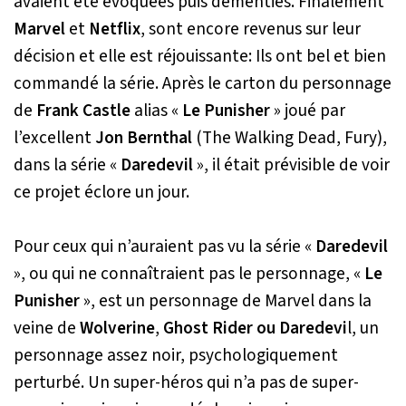
avaient été évoquées puis démenties. Finalement
Marvel
et
Netflix
, sont encore revenus sur leur
décision et elle est réjouissante: Ils ont bel et bien
commandé la série. Après le carton du personnage
de
Frank Castle
alias «
Le Punisher
» joué par
l’excellent
Jon Bernthal
(The Walking Dead, Fury),
dans la série «
Daredevil
», il était prévisible de voir
ce projet éclore un jour.
Pour ceux qui n’auraient pas vu la série «
Daredevil
», ou qui ne connaîtraient pas le personnage, «
Le
Punisher
», est un personnage de Marvel dans la
veine de
Wolverine
,
Ghost Rider ou Daredevi
l, un
personnage assez noir, psychologiquement
perturbé. Un super-héros qui n’a pas de super-