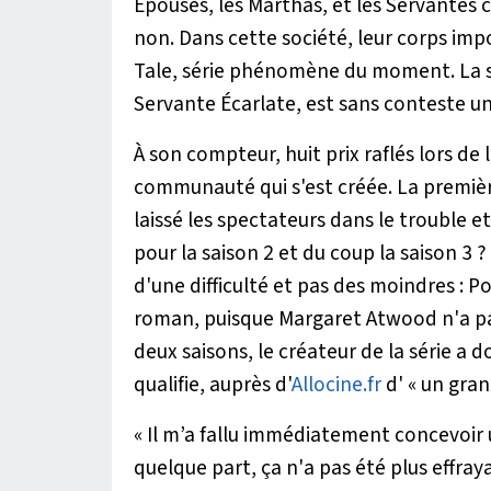
Épouses, les Marthas, et les Servantes 
non. Dans cette société, leur corps i
Tale, série phénomène du moment. La s
Servante Écarlate, est sans conteste u
À son compteur, huit prix raflés lors d
communauté qui s'est créée. La premièr
laissé les spectateurs dans le trouble et 
pour la saison 2 et du coup la saison 3 ?
d'une difficulté et pas des moindres : P
roman, puisque Margaret Atwood n'a pas
deux saisons, le créateur de la série a d
qualifie, auprès d'
Allocine.fr
d' «
un gra
« Il m’a fallu immédiatement concevoir u
quelque part, ça n'a pas été plus effray