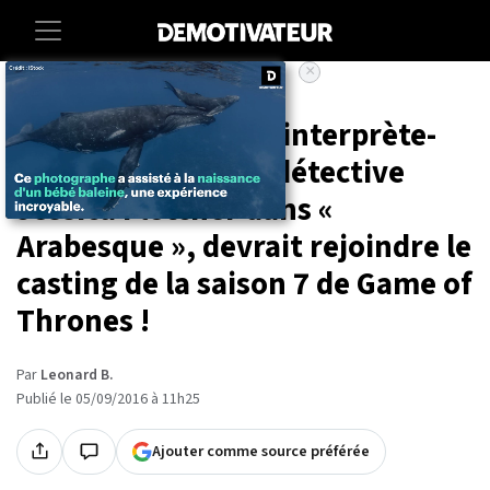
×
Accueil
Entertainment
Series
Angela Lansbury, l'interprète-
culte de l'écrivain-détective
Jessica Fletcher dans «
Arabesque », devrait rejoindre le
casting de la saison 7 de Game of
Thrones !
Par
Leonard B.
Publié le 05/09/2016 à 11h25
Ajouter comme source préférée