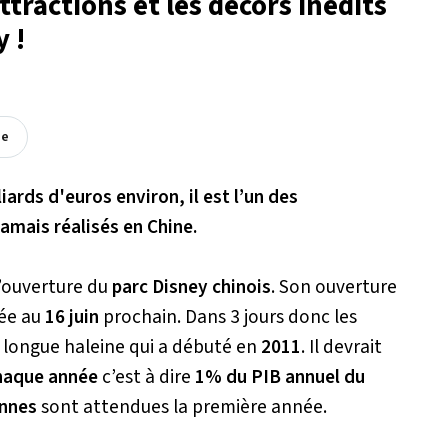
tractions et les décors inédits
 !
ée
liards d'euros environ, il est l’un des
jamais réalisés en Chine.
l’ouverture du
parc Disney chinois
. Son ouverture
ée au
16 juin
prochain. Dans 3 jours donc les
e longue haleine qui a débuté en
2011
. Il devrait
chaque année
c’est à dire
1% du PIB annuel du
onnes
sont attendues la première année.