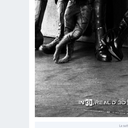
La suit